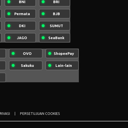
BNI
BRI
Permata
BJB
DKI
SUMUT
JAGO
SeaBank
OVO
ShopeePay
Sakuku
Lain-lain
RIVASI
|
PERSETUJUAN COOKIES