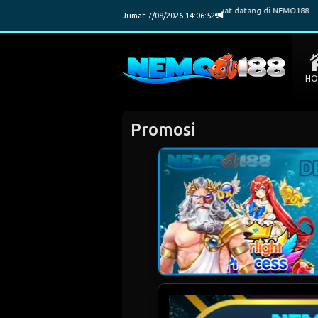
Selamat datang di NEMO188
Jumat 7/08/2026 14:06:53
HO
Promosi