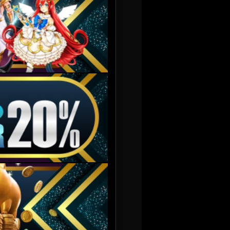
c, permainan GATES OF
.
istory Kemenangannya dan
um Bermain
#antirungkad