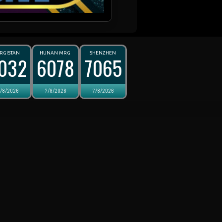
i kecurangan dalam
IRGISTAN
HUNAN MRG
SHENZHEN
032
6078
7065
 sampai menyentuh TO)
GU GUGAT.
/8/2026
7/8/2026
7/8/2026
 tidak terjadi kesalahan