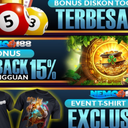
5.000
via pulsa Telkomsel & XL
ubungi Livechat !
 permainan SLOT, TEMBAK IKAN, SABA SPORTS dan LI
k Berlaku Untuk Games Togel Jika Pasang Togel & Men
5.000
enarik Semua Saldo Yang Ada )
0.000
 *(Contoh : 50.000 x 3 = TO / Total Taruhan 150.000,-)
ISKON TERBESAR
 125.000
50.000
ubungi Livechat !
k seluruh pasaran togel
tong ketika memasang taruhan togel-
 29%
0.000
 59%
00.000
 66%
 150.000
K LIVE CASINO HINGGA 15%
00.000
ubungi Livechat !
 hari Selasa.
 Minimal Kekalahan Rp 250.000 s/d 50.000.000
00.000
> Minimal Kekalahan Rp 50.000.000 s/d 200.000.00
50.000