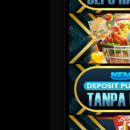
- Bonus tidak dapat di 
#maxwin10000x .
pertama kali ( Termasuk
- Wajib melakukan Prose
BONUS DEPOSIT
Rp 100.000 + 20.000 x 3
- Wajib Konfirmasi ke 
- Pihak Nemo188 berhak
LANJUT BERMAIN EXT
- Minimal Deposit Rp 50.
melakukan Kecurangan a
- Bonus di Berikan Sete
- Maximal Bonus diberika
Setiap Hari Jam 00.00 W
- PROMO BERLAKU UN
Informasi Lebih Lanjut H
- Event ini tidak dapat 
- Bonus Bisa Di Claim m
- Pihak Nemo188 berhak
- Syarat 3x Turn Over (
BONUS ROLLIN
rekening..
capai untuk melakukan W
- Pihak Nemo188 berhak
- Minimal Bonus Yang Di
NB : Berikut merupakan 
melakukan Kecurangan a
- Turn over (TO) di hitun
- Bonus di berikan beru
Bet Stake = 400-800
Informasi Lebih Lanjut H
masing masing member s
* x30-x49 Extra Bonus 1
- Tidak ada batas maxima
* x50-x99 Extra Bonus 3
DP PULSA TANP
- Syarat dan Ketentuan 
* x100-x499 Extra Bonus