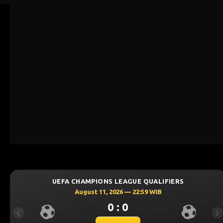
HAMPIONS LEAGUE QUALIFIERS
UEFA CH
August 11, 2026 — 22:59 WIB
Aug
0 : 0
Previous
Ne