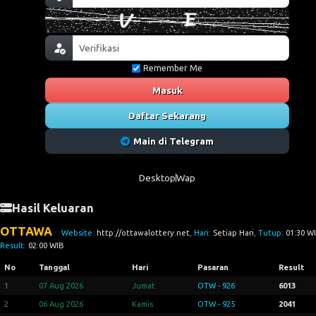
Remember Me
Masuk
Daftar Sekarang
Main di Telegram
Desktop
Wap
Hasil Keluaran
OTTAWA
Website:
http://ottawalottery.net
, Hari:
Setiap Hari
, Tutup:
01:30 W
Result:
02:00 WIB
No
Tanggal
Hari
Pasaran
Result
1
07 Aug 2026
Jumat
OTW - 926
6013
2
06 Aug 2026
Kamis
OTW - 925
2041