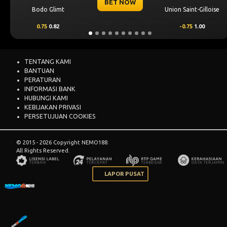
BET NOW
Union Saint-Gilloise
Lyon
-0.75
1.00
1
0.86
TENTANG KAMI
BANTUAN
PERATURAN
INFORMASI BANK
HUBUNGI KAMI
KEBIJAKAN PRIVASI
PERSETUJUAN COOKIES
© 2015 - 2026 Copyright NEMO188.
All Rights Reserved.
LAPOR PUSAT