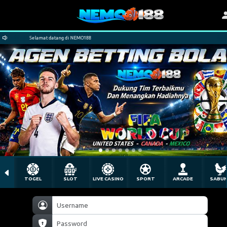
Selamat datang di NEMO188
TOGEL
SLOT
LIVE CASINO
SPORT
ARCADE
SABU